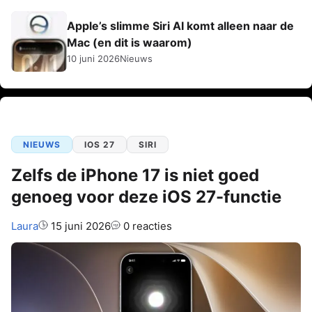
Apple’s slimme Siri AI komt alleen naar de
Mac (en dit is waarom)
10 juni 2026
Nieuws
NIEUWS
IOS 27
SIRI
Zelfs de iPhone 17 is niet goed
genoeg voor deze iOS 27-functie
Auteur:
Laura
15 juni 2026
0 reacties