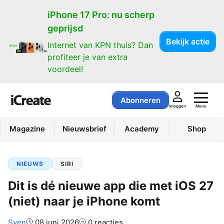
iPhone 17 Pro: nu scherp
geprijsd
Bekijk actie
Internet van KPN thuis? Dan
profiteer je van extra
voordeel!
Abonneren
Menu
Inloggen
Magazine
Nieuwsbrief
Academy
Shop
NIEUWS
SIRI
Dit is dé nieuwe app die met iOS 27
(niet) naar je iPhone komt
Auteur:
Sven
08 juni 2026
0 reacties