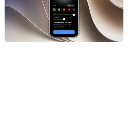
Apple heeft vorige week
iOS 27
aangekondigd. Deze grote iPhone-
update verschijnt dit najaar. Met
iOS 27 krijgt
Siri
er een opvallende
AI-functie bij, maar als Nederlandse
consument hoef je nog niet meteen
enthousiast te worden. De kans dat