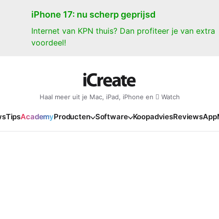
iPhone 17: nu scherp geprijsd
Internet van KPN thuis? Dan profiteer je van extra
voordeel!
Haal meer uit je Mac, iPad, iPhone en  Watch
ws
Tips
Academy
Producten
Software
Koopadvies
Reviews
App
iPad
iPadOS
o
en Gate
iPad Pro 2025
iPadOS 27
NIEUW
NIEUW
NIEUW
NIEUW
e
iPad Air 2026
iPadOS 26
NIEUW
 2026
oia
iPad Air 2025
iPadOS 18
NIEUW
o M5
oma
iPad mini 7
iPadOS 17
NIEUW
NIEUW
24
ura
iPad 2025
NIEUW