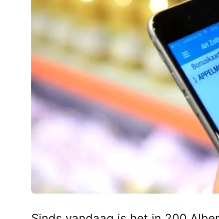
AirPods Pro 2
AirPods Max
AirPods Max 2
GERUCHTEN
Alle AirPods
Sinds vandaag is het in 200 Albe