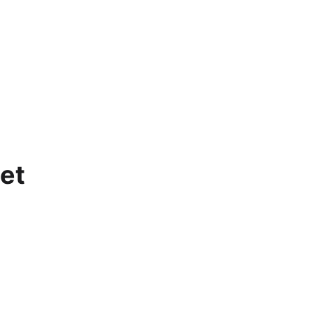
Apple Watch SE 2022
Apple Watch Ultra 2
Apple Watch Ultra
Alle Apple Watches
et