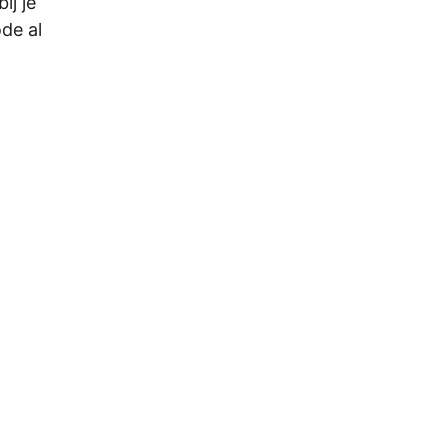
ij je
de al