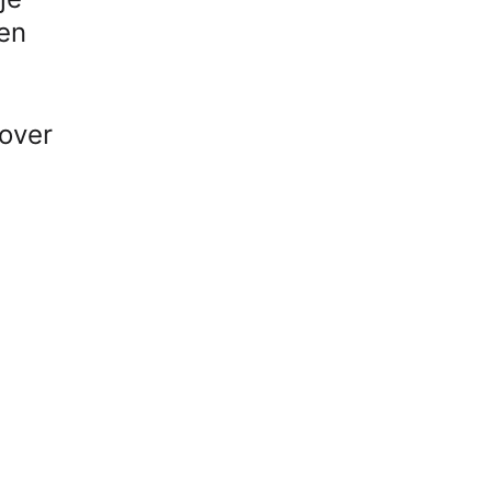
ren
 over