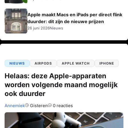
Apple maakt Macs en iPads per direct flink
duurder: dit zijn de nieuwe prijzen
26 juni 2026
Nieuws
NIEUWS
AIRPODS
APPLE WATCH
IPHONE
Helaas: deze Apple-apparaten
worden volgende maand mogelijk
ook duurder
Auteur:
Annemiek
Gisteren
0 reacties