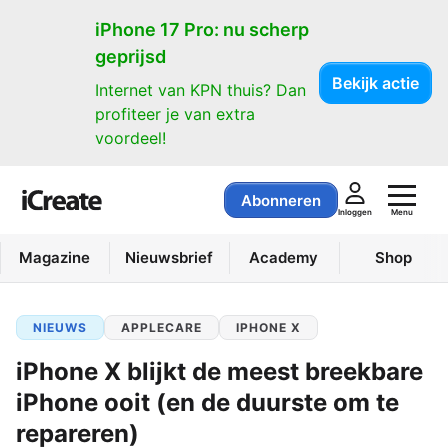
iPhone 17 Pro: nu scherp
geprijsd
Bekijk actie
Internet van KPN thuis? Dan
profiteer je van extra
voordeel!
Abonneren
Menu
Inloggen
Magazine
Nieuwsbrief
Academy
Shop
NIEUWS
APPLECARE
IPHONE X
iPhone X blijkt de meest breekbare
iPhone ooit (en de duurste om te
repareren)