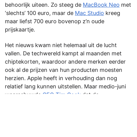
behoorlijk uiteen. Zo steeg de
MacBook Neo
met
‘slechts’ 100 euro, maar de
Mac Studio
kreeg
maar liefst 700 euro bovenop z’n oude
prijskaartje.
Het nieuws kwam niet helemaal uit de lucht
vallen. De techwereld kampt al maanden met
chiptekorten, waardoor andere merken eerder
ook al de prijzen van hun producten moesten
herzien. Apple heeft in verhouding dan nog
relatief lang kunnen uitstellen. Maar medio-juni
waarschuwde
CEO Tim Cook
dat de
prijsstijgingen er ook bij Apple aan zouden
komen. Een week later was het zover. En helaas
lijkt het hier niet bij te blijven …