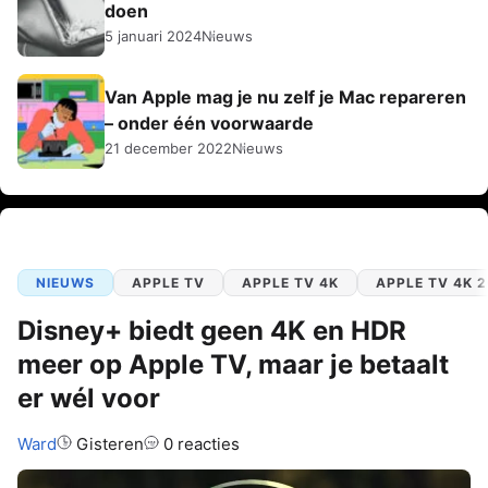
doen
5 januari 2024
Nieuws
Van Apple mag je nu zelf je Mac repareren
– onder één voorwaarde
21 december 2022
Nieuws
NIEUWS
APPLE TV
APPLE TV 4K
APPLE TV 4K 
Disney+ biedt geen 4K en HDR
meer op Apple TV, maar je betaalt
er wél voor
Auteur:
Ward
Gisteren
0 reacties