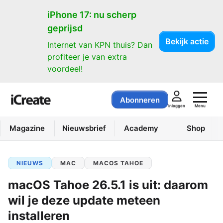
iPhone 17: nu scherp
geprijsd
Bekijk actie
Internet van KPN thuis? Dan
profiteer je van extra
voordeel!
Abonneren
Menu
Inloggen
Magazine
Nieuwsbrief
Academy
Shop
NIEUWS
MAC
MACOS TAHOE
macOS Tahoe 26.5.1 is uit: daarom
wil je deze update meteen
installeren