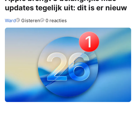
updates tegelijk uit: dit is er nieuw
Auteur:
Ward
Gisteren
0 reacties
Apple heeft gisteravond drie Mac-
updates tegelijk uitgebracht met