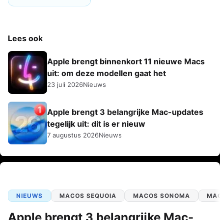
Lees ook
Apple brengt binnenkort 11 nieuwe Macs
uit: om deze modellen gaat het
23 juli 2026
Nieuws
Apple brengt 3 belangrijke Mac-updates
tegelijk uit: dit is er nieuw
7 augustus 2026
Nieuws
NIEUWS
MACOS SEQUOIA
MACOS SONOMA
MA
Apple brengt 3 belangrijke Mac-