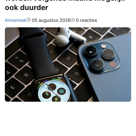
ook duurder
Auteur:
Annemiek
05 augustus 2026
0 reacties
Het lijkt erop dat sommige Apple-
apparaten binnenkort een flink stuk