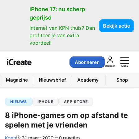
iPhone 17: nu scherp
geprijsd
Bekijk actie
Internet van KPN thuis? Dan
profiteer je van extra
voordeel!
Abonneren
Menu
Inloggen
Magazine
Nieuwsbrief
Academy
Shop
NIEUWS
IPHONE
APP STORE
8 iPhone-games om op afstand te
spelen met je vrienden
Auteur:
Koen
31 maart 2020
0 reacties