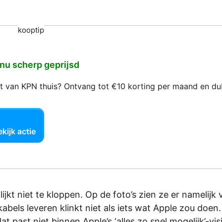
kooptip
 nu scherp geprijsd
net van KPN thuis? Ontvang tot €10 korting per maand en d
kijk actie
ijkt niet te kloppen. Op de foto’s zien ze er namelijk 
abels leveren klinkt niet als iets wat Apple zou doen.
t past niet binnen Apple’s ‘alles zo snel mogelijk’-vis