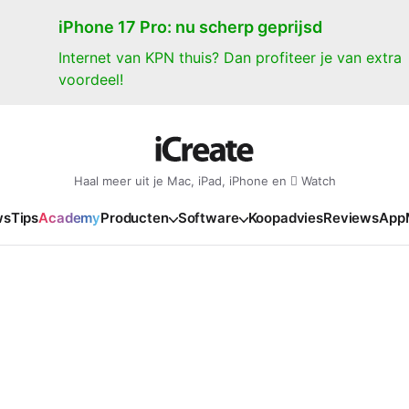
iPhone 17 Pro: nu scherp geprijsd
Internet van KPN thuis? Dan profiteer je van extra
voordeel!
Haal meer uit je Mac, iPad, iPhone en  Watch
ws
Tips
Academy
Producten
Software
Koopadvies
Reviews
App
iPad
iPadOS
o
en Gate
iPad Pro 2025
iPadOS 27
NIEUW
NIEUW
NIEUW
NIEUW
e
iPad Air 2026
iPadOS 26
NIEUW
 2026
oia
iPad Air 2025
iPadOS 18
NIEUW
o M5
oma
iPad mini 7
iPadOS 17
NIEUW
NIEUW
24
ura
iPad 2025
NIEUW