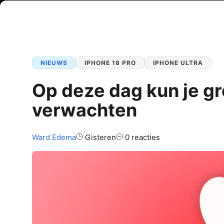
NIEUWS
IPHONE 18 PRO
IPHONE ULTRA
Op deze dag kun je g
verwachten
Auteur:
Ward
Edema
Gisteren
0 reacties