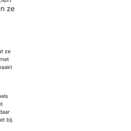
en ze
at ze
 met
maakt
bels
et
 daar
t bij.