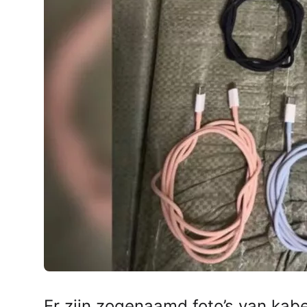
AirPods Pro 2
AirPods Max
AirPods Max 2
GERUCHTEN
Alle AirPods
Er zijn zogenaamd foto’s van kab