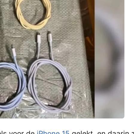
els voor de
iPhone 15
gelekt, en daarin 