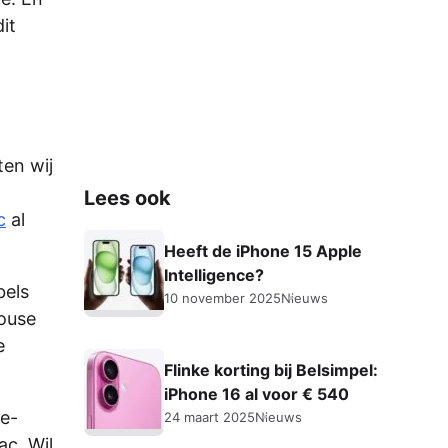
it
ten wij
Lees ook
c
al
Heeft de iPhone 15 Apple
Intelligence?
bels
10 november 2025
Nieuws
Mouse
e
Flinke korting bij Belsimpel:
iPhone 16 al voor € 540
le-
24 maart 2025
Nieuws
ac. Wil