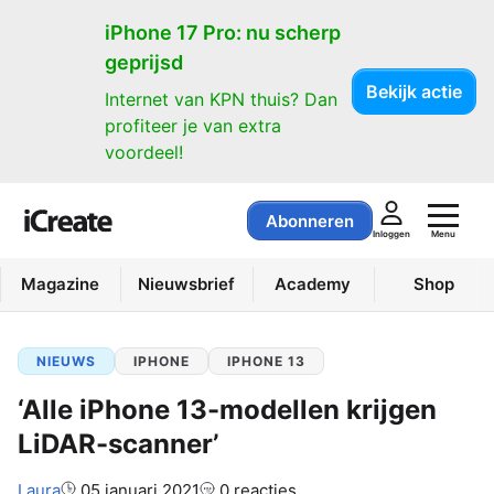
iPhone 17 Pro: nu scherp
geprijsd
Bekijk actie
Internet van KPN thuis? Dan
profiteer je van extra
voordeel!
Abonneren
Menu
Inloggen
Magazine
Nieuwsbrief
Academy
Shop
NIEUWS
IPHONE
IPHONE 13
‘Alle iPhone 13-modellen krijgen
LiDAR-scanner’
Auteur:
Laura
05 januari 2021
0 reacties