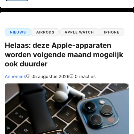
NIEUWS
AIRPODS
APPLE WATCH
IPHONE
Helaas: deze Apple-apparaten
worden volgende maand mogelijk
ook duurder
Auteur:
Annemiek
05 augustus 2026
0 reacties