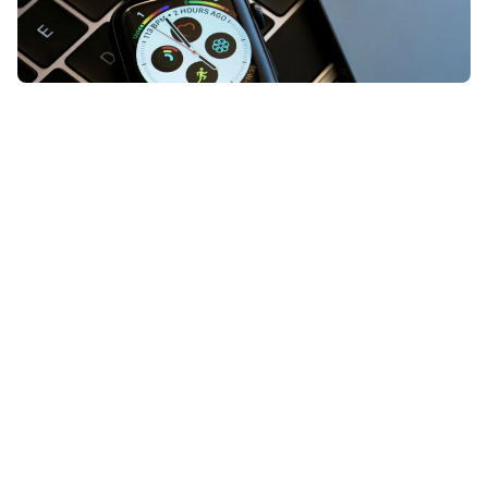
Het lijkt erop dat sommige Apple-
apparaten binnenkort een flink stuk
duurder worden. Stel je volgende
aankoop dus niet te lang uit!
Lees verder na de advertentie