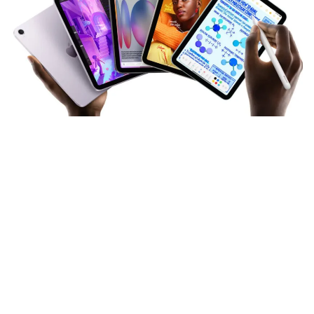
Heerlijk luilakken langs het water
met een film of e-book? Binnenkort
kan het eindelijk: maak kennis met
Apple’s eerste waterdichte
iPad
.
Lees verder na de advertentie