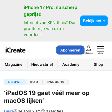
iPhone 17 Pro: nu scherp
geprijsd
Bekijk actie
Internet van KPN thuis? Dan
profiteer je van extra
voordeel!
Abonneren
Menu
Inloggen
Magazine
Nieuwsbrief
Academy
Shop
NIEUWS
IPAD
IPADOS 19
‘iPadOS 19 gaat véél meer op
macOS lijken’
Auteur:
Laura
14 april 2025
0 reacties