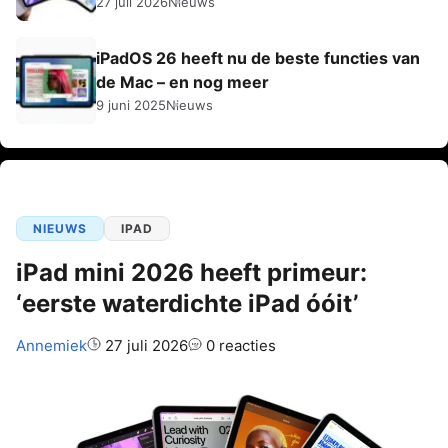
27 juli 2026
Nieuws
iPadOS 26 heeft nu de beste functies van
de Mac – en nog meer
9 juni 2025
Nieuws
NIEUWS
IPAD
iPad mini 2026 heeft primeur:
‘eerste waterdichte iPad óóit’
Auteur:
Annemiek
27 juli 2026
0 reacties