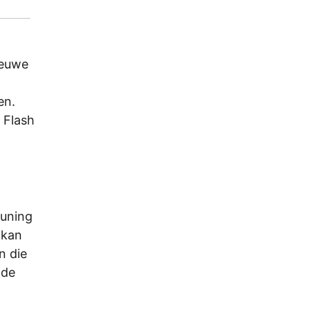
ieuwe
en.
 Flash
euning
 kan
n die
 de