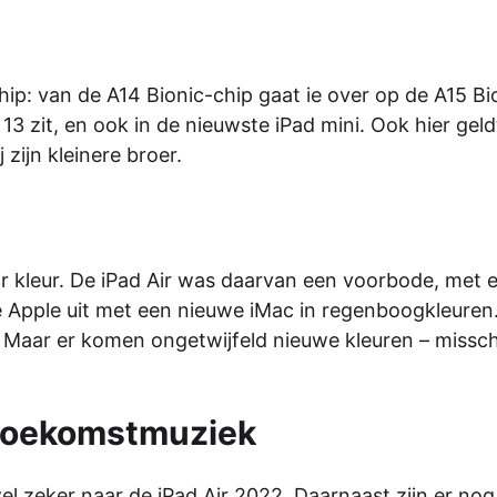
chip: van de A14 Bionic-chip gaat ie over op de A15 Bi
13 zit, en ook in de nieuwste iPad mini. Ook hier geld
 zijn kleinere broer.
oor kleur. De iPad Air was daarvan een voorbode, met 
akte Apple uit met een nieuwe iMac in regenboogkleuren
. Maar er komen ongetwijfeld nieuwe kleuren – missc
g toekomstmuziek
 zeker naar de iPad Air 2022. Daarnaast zijn er nog