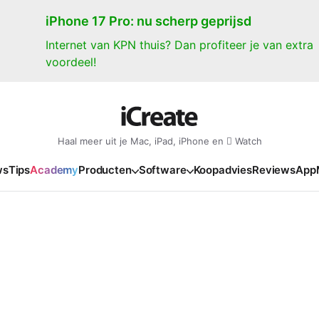
iPhone 17 Pro: nu scherp geprijsd
Internet van KPN thuis? Dan profiteer je van extra
voordeel!
Haal meer uit je Mac, iPad, iPhone en  Watch
ws
Tips
Academy
Producten
Software
Koopadvies
Reviews
App
iPad
iPadOS
o
en Gate
iPad Pro 2025
iPadOS 27
NIEUW
NIEUW
NIEUW
NIEUW
e
iPad Air 2026
iPadOS 26
NIEUW
 2026
oia
iPad Air 2025
iPadOS 18
NIEUW
o M5
oma
iPad mini 7
iPadOS 17
NIEUW
NIEUW
24
ura
iPad 2025
NIEUW