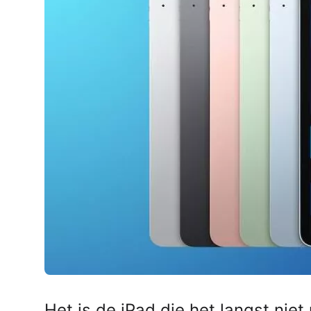
AirPods Pro 2
AirPods Max
AirPods Max 2
GERUCHTEN
Alle AirPods
Het is de iPad die het langst ni