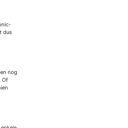
onic-
t dus
een nog
. Of
hien
 enkele