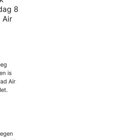
dag 8
 Air
eeg
en is
ad Air
et.
regen