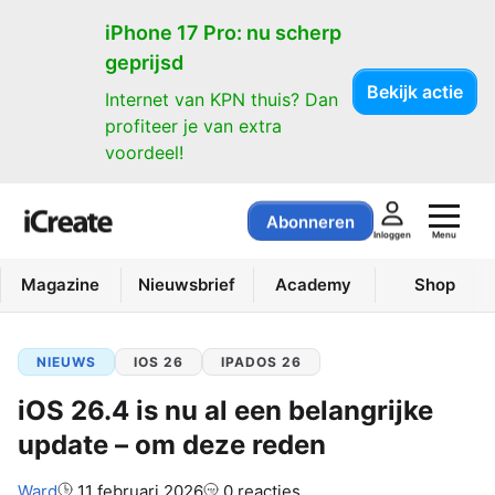
iPhone 17 Pro: nu scherp
geprijsd
Bekijk actie
Internet van KPN thuis? Dan
profiteer je van extra
voordeel!
Abonneren
Menu
Inloggen
Magazine
Nieuwsbrief
Academy
Shop
NIEUWS
IOS 26
IPADOS 26
iOS 26.4 is nu al een belangrijke
update – om deze reden
Auteur:
Ward
11 februari 2026
0 reacties