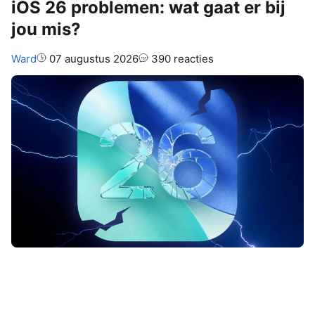
iOS 26 problemen: wat gaat er bij
jou mis?
Auteur:
Ward
07 augustus 2026
390 reacties
iOS 26
is een van de grootste