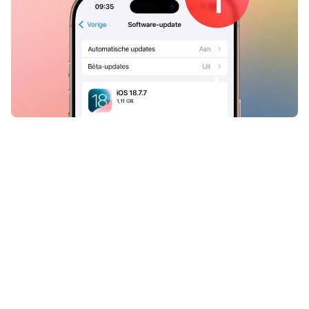
Apple heeft gisteravond een
iPhone-update uitgebracht
waarmee een gigantisch lek gedicht
wordt. Die moet je dus zo snel
mogelijk installeren!
Lees verder na de advertentie