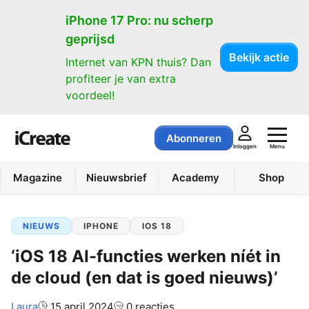
iPhone 17 Pro: nu scherp
geprijsd
Bekijk actie
Internet van KPN thuis? Dan
profiteer je van extra
voordeel!
Abonneren
Menu
Inloggen
Magazine
Nieuwsbrief
Academy
Shop
NIEUWS
IPHONE
IOS 18
‘iOS 18 AI-functies werken níét in
de cloud (en dat is goed nieuws)’
Auteur:
Laura
15 april 2024
0 reacties