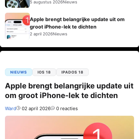
5 augustus 2026
Nieuws
Apple brengt belangrijke update uit om
groot iPhone-lek te dichten
2 april 2026
Nieuws
NIEUWS
IOS 18
IPADOS 18
Apple brengt belangrijke update uit
om groot iPhone-lek te dichten
Auteur:
Ward
02 april 2026
0 reacties