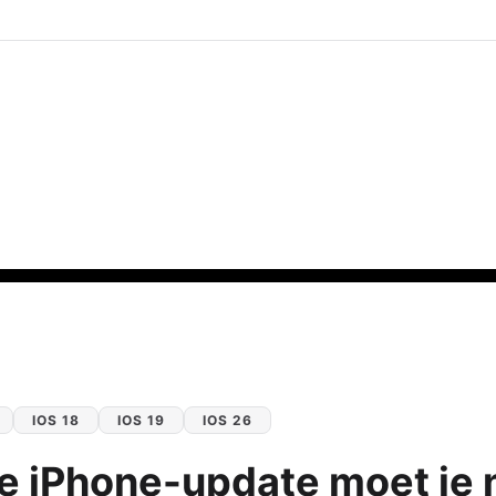
IOS 18
IOS 19
IOS 26
e iPhone-update moet je 