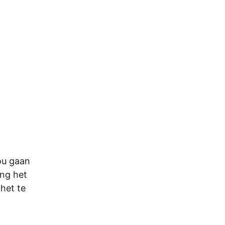
ou gaan
ing het
het te