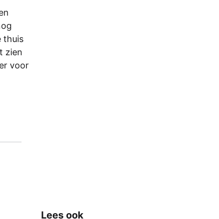
een
nog
 thuis
t zien
er voor
Lees ook