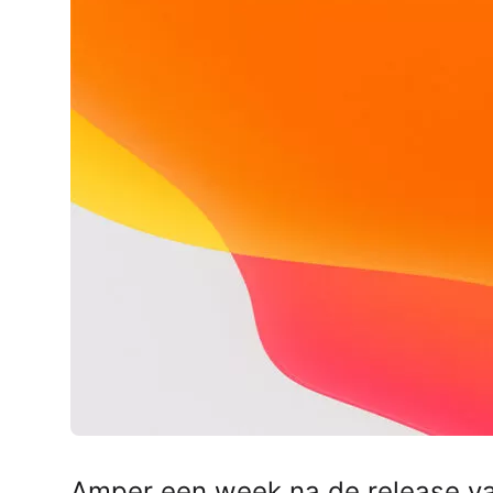
AirPods Pro 2
AirPods Max
AirPods Max 2
GERUCHTEN
Alle AirPods
Amper een week na de release van