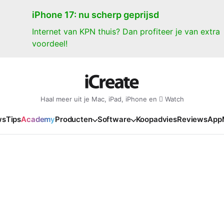
iPhone 17: nu scherp geprijsd
Internet van KPN thuis? Dan profiteer je van extra
voordeel!
Haal meer uit je Mac, iPad, iPhone en  Watch
ws
Tips
Academy
Producten
Software
Koopadvies
Reviews
App
iPad
iPadOS
o
en Gate
iPad Pro 2025
iPadOS 27
NIEUW
NIEUW
NIEUW
NIEUW
e
iPad Air 2026
iPadOS 26
NIEUW
 2026
oia
iPad Air 2025
iPadOS 18
NIEUW
o M5
oma
iPad mini 7
iPadOS 17
NIEUW
NIEUW
24
ura
iPad 2025
NIEUW