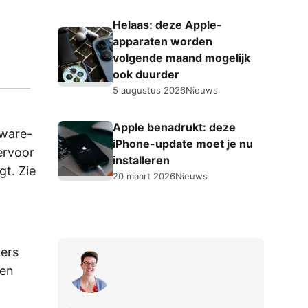
Helaas: deze Apple-
apparaten worden
volgende maand mogelijk
ook duurder
5 augustus 2026
Nieuws
Apple benadrukt: deze
tware-
iPhone-update moet je nu
ervoor
installeren
gt. Zie
20 maart 2026
Nieuws
kers
den