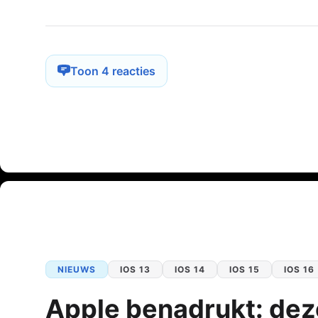
Toon 4 reacties
NIEUWS
IOS 13
IOS 14
IOS 15
IOS 16
Apple benadrukt: dez