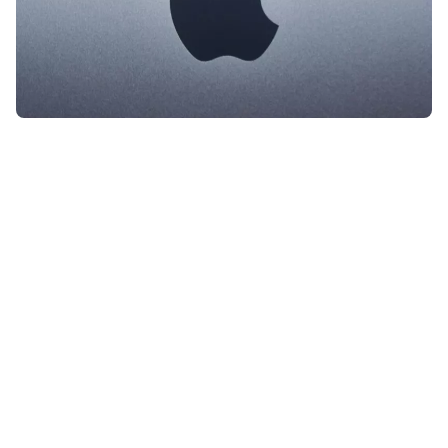
Apple is van plan om binnen een
jaar maar liefst 20 nieuwe
producten uit te brengen! Dit komt
er allemaal aan.
Lees verder na de advertentie