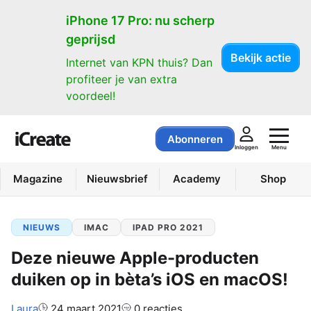
iPhone 17 Pro: nu scherp
geprijsd
Bekijk actie
Internet van KPN thuis? Dan
profiteer je van extra
voordeel!
Abonneren
Menu
Inloggen
Magazine
Nieuwsbrief
Academy
Shop
NIEUWS
IMAC
IPAD PRO 2021
Deze nieuwe Apple-producten
duiken op in bèta’s iOS en macOS!
Auteur:
Laura
24 maart 2021
0 reacties