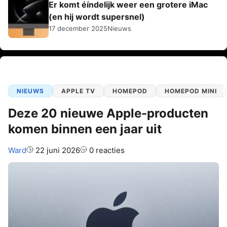
Er komt éíndelijk weer een grotere iMac
(en hij wordt supersnel)
17 december 2025
Nieuws
NIEUWS
APPLE TV
HOMEPOD
HOMEPOD MINI
Deze 20 nieuwe Apple-producten
komen binnen een jaar uit
Auteur:
Ward
22 juni 2026
0 reacties