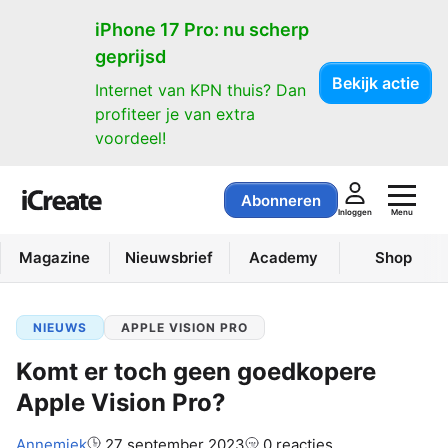
iPhone 17 Pro: nu scherp
geprijsd
Bekijk actie
Internet van KPN thuis? Dan
profiteer je van extra
voordeel!
Abonneren
Menu
Inloggen
Magazine
Nieuwsbrief
Academy
Shop
NIEUWS
APPLE VISION PRO
Komt er toch geen goedkopere
Apple Vision Pro?
Auteur:
Annemiek
27 september 2023
0 reacties