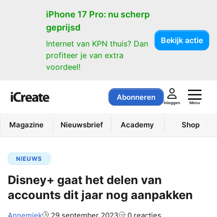
iPhone 17 Pro: nu scherp
geprijsd
Bekijk actie
Internet van KPN thuis? Dan
profiteer je van extra
voordeel!
Abonneren
Menu
Inloggen
Magazine
Nieuwsbrief
Academy
Shop
NIEUWS
Disney+ gaat het delen van
accounts dit jaar nog aanpakken
Auteur:
Annemiek
29 september 2023
0 reacties