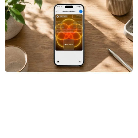
Een ticket, klantenkaart of andere
QR- of streepjescode die niet
geschikt was voor Apple Wallet?
Even door Pass4Wallet halen en hij
stond alsnog tussen je andere