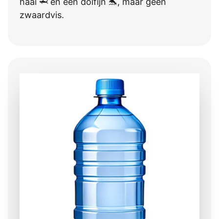
haai 🦈 en een dolfijn 🐬, maar géén
zwaardvis.