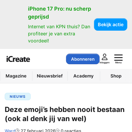
iPhone 17 Pro: nu scherp
geprijsd
Bekijk actie
Internet van KPN thuis? Dan
profiteer je van extra
voordeel!
Abonneren
Menu
Inloggen
Magazine
Nieuwsbrief
Academy
Shop
NIEUWS
Deze emoji’s hebben nooit bestaan
(ook al denk jij van wel)
Auteur:
Ward
27 februari 2026
0 reacties