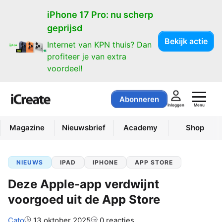
iPhone 17 Pro: nu scherp
geprijsd
Bekijk actie
Internet van KPN thuis? Dan
profiteer je van extra
voordeel!
Abonneren
Menu
Inloggen
Magazine
Nieuwsbrief
Academy
Shop
NIEUWS
IPAD
IPHONE
APP STORE
Deze Apple-app verdwijnt
voorgoed uit de App Store
Auteur:
Cato
13 oktober 2025
0 reacties