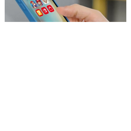
Mario is terug van nooit
weggeweest. Sinds maand schittert
hij weer op het witte doek, en dat
zorgt ervoor dat de bekendste
loodgieter ter wereld opnieuw
overal opduikt. Ook op je iPhone!
Lees verder na de advertentie