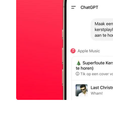
AirPods Pro 2
AirPods Max
AirPods Max 2
GERUCHTEN
Alle AirPods