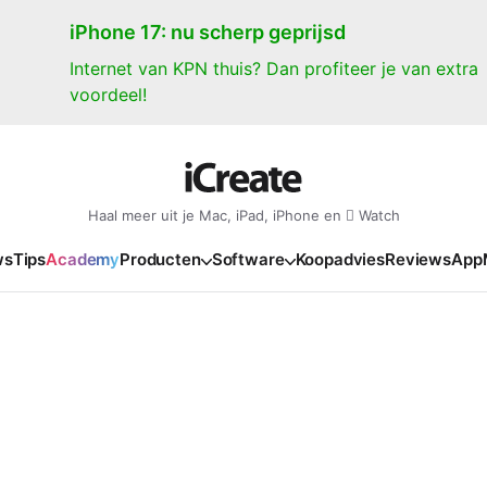
iPhone 17: nu scherp geprijsd
Internet van KPN thuis? Dan profiteer je van extra
voordeel!
Haal meer uit je Mac, iPad, iPhone en  Watch
ws
Tips
Academy
Producten
Software
Koopadvies
Reviews
App
iPad
iPadOS
o
en Gate
iPad Pro 2025
iPadOS 27
NIEUW
NIEUW
NIEUW
NIEUW
e
iPad Air 2026
iPadOS 26
NIEUW
 2026
oia
iPad Air 2025
iPadOS 18
NIEUW
o M5
oma
iPad mini 7
iPadOS 17
NIEUW
NIEUW
24
ura
iPad 2025
NIEUW