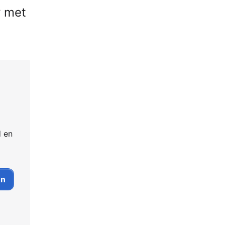
r met
d en