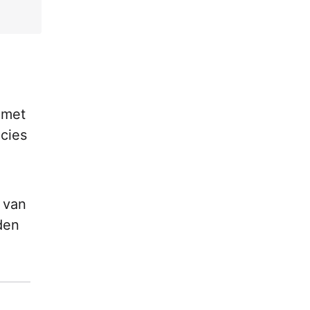
 met
ecies
t van
den