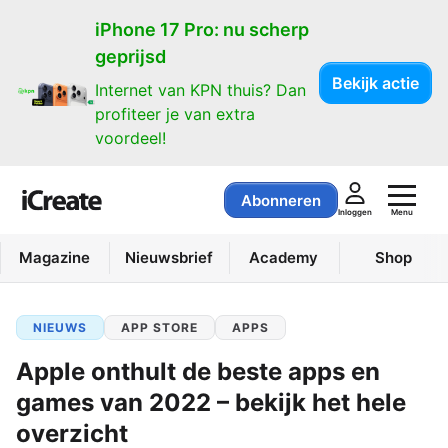
iPhone 17 Pro: nu scherp
geprijsd
Bekijk actie
Internet van KPN thuis? Dan
profiteer je van extra
voordeel!
Abonneren
Menu
Inloggen
Magazine
Nieuwsbrief
Academy
Shop
NIEUWS
APP STORE
APPS
Apple onthult de beste apps en
games van 2022 – bekijk het hele
overzicht