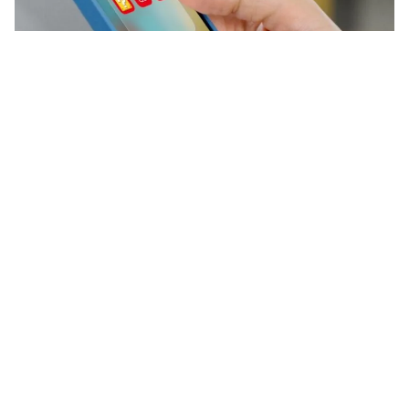
Mario is terug van nooit
weggeweest. Sinds maand schittert
hij weer op het witte doek, en dat
zorgt ervoor dat de bekendste
loodgieter ter wereld opnieuw
overal opduikt. Ook op je iPhone!
Lees verder na de advertentie