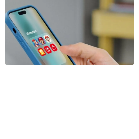
Mario is terug van nooit
weggeweest. Sinds maand schittert
hij weer op het witte doek, en dat
zorgt ervoor dat de bekendste
loodgieter ter wereld opnieuw