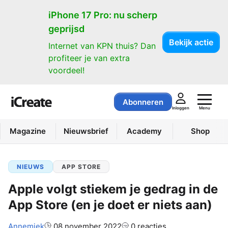
iPhone 17 Pro: nu scherp
geprijsd
Bekijk actie
Internet van KPN thuis? Dan
profiteer je van extra
voordeel!
Abonneren
Menu
Inloggen
Magazine
Nieuwsbrief
Academy
Shop
NIEUWS
APP STORE
Apple volgt stiekem je gedrag in de
App Store (en je doet er niets aan)
Auteur:
Annemiek
08 november 2022
0 reacties