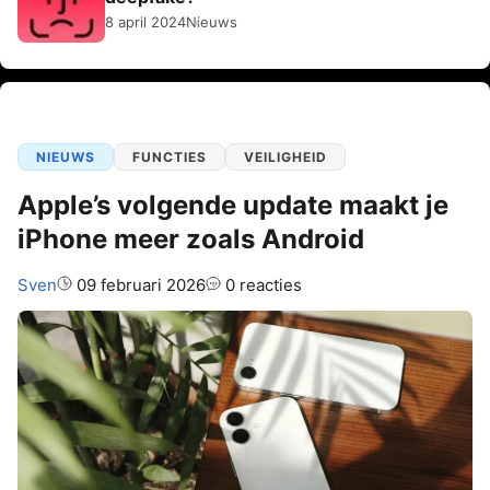
8 april 2024
Nieuws
NIEUWS
FUNCTIES
VEILIGHEID
Apple’s volgende update maakt je
iPhone meer zoals Android
Auteur:
Sven
09 februari 2026
0 reacties