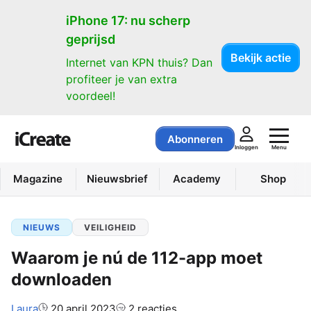
iPhone 17: nu scherp
geprijsd
Bekijk actie
Internet van KPN thuis? Dan
profiteer je van extra
voordeel!
Abonneren
Menu
Inloggen
Magazine
Nieuwsbrief
Academy
Shop
NIEUWS
VEILIGHEID
Waarom je nú de 112-app moet
downloaden
Auteur:
Laura
20 april 2023
2 reacties