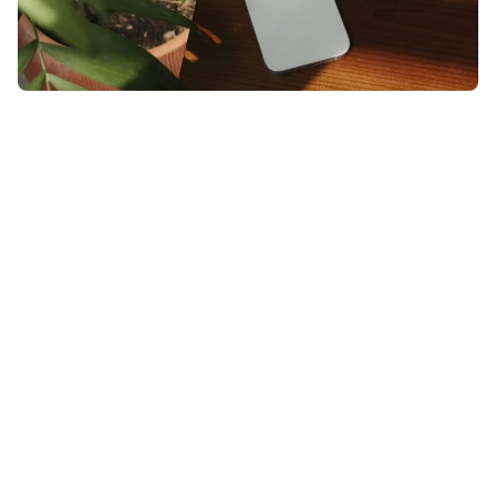
Apple staat niet bekend als het
bedrijf dat graag ideeën van
Android overneemt. Toch lijkt dat
met een aankomende iPhone-
update iOS 26.3 wel te gebeuren.
En eerlijk is eerlijk: dit is zo’n
Android-functie waar zelfs wij als
grote Apple-liefhebbers heel blij
van worden.