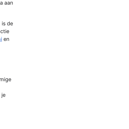
a aan
 is de
ctie
i
en
mmige
 je