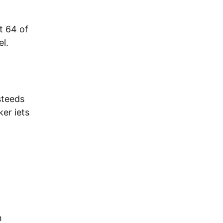
t 64 of
el.
steeds
er iets
n