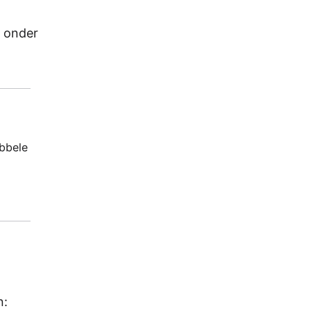
u onder
ubbele
n: