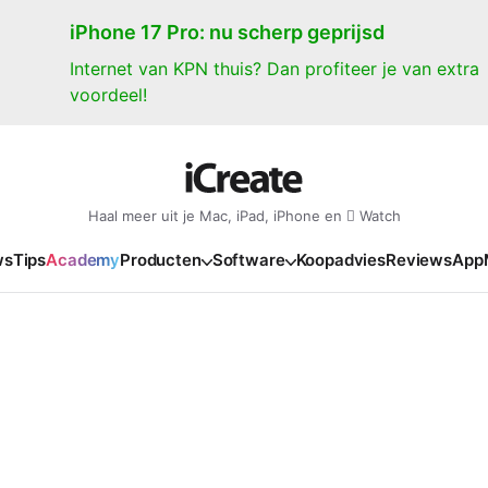
iPhone 17 Pro: nu scherp geprijsd
Internet van KPN thuis? Dan profiteer je van extra
voordeel!
Haal meer uit je Mac, iPad, iPhone en  Watch
ws
Tips
Academy
Producten
Software
Koopadvies
Reviews
App
iPad
iPadOS
o
en Gate
iPad Pro 2025
iPadOS 27
NIEUW
NIEUW
NIEUW
NIEUW
e
iPad Air 2026
iPadOS 26
NIEUW
 2026
oia
iPad Air 2025
iPadOS 18
NIEUW
o M5
oma
iPad mini 7
iPadOS 17
NIEUW
NIEUW
24
ura
iPad 2025
NIEUW