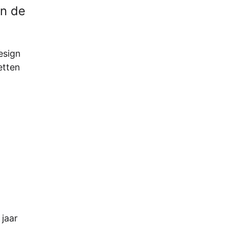
jn de
esign
etten
 jaar