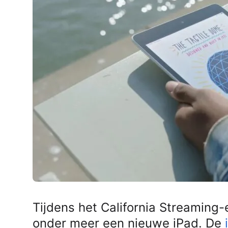
AirPods Pro 2
AirPods Max
AirPods Max 2
GERUCHTEN
Alle AirPods
Tijdens het California Streamin
onder meer een nieuwe iPad. De