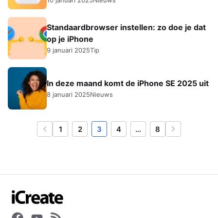
10 januari 2025
Nieuws
Standaardbrowser instellen: zo doe je dat
op je iPhone
9 januari 2025
Tip
In deze maand komt de iPhone SE 2025 uit
8 januari 2025
Nieuws
1
2
3
4
…
8
Vorige
Volgende