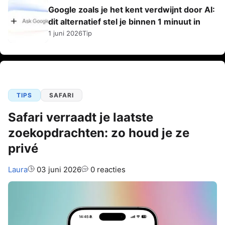
Google zoals je het kent verdwijnt door AI:
dit alternatief stel je binnen 1 minuut in
1 juni 2026
Tip
TIPS
SAFARI
Safari verraadt je laatste
zoekopdrachten: zo houd je ze
privé
Auteur:
Laura
03 juni 2026
0 reacties