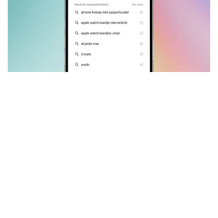
Als je googelt in
Safari
, dan
verschijnen je meest recente
zoekopdrachten direct in beeld. Dat
kan handig zijn – maar ook
confronterend. Je kunt dit uitzetten.
Lees verder na de advertentie