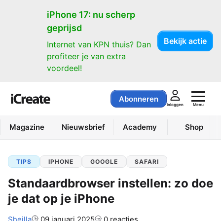
iPhone 17: nu scherp
geprijsd
Bekijk actie
Internet van KPN thuis? Dan
profiteer je van extra
voordeel!
Abonneren
Menu
Inloggen
Magazine
Nieuwsbrief
Academy
Shop
TIPS
IPHONE
GOOGLE
SAFARI
Standaardbrowser instellen: zo doe
je dat op je iPhone
Auteur:
Sheilla
09 januari 2025
0 reacties