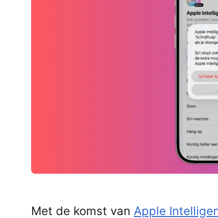
AirPods Pro 2
AirPods Max
AirPods Max 2
GERUCHTEN
Alle AirPods
Met de komst van
Apple Intellige