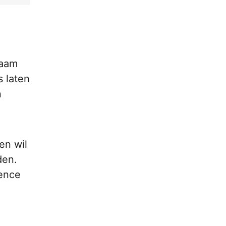
naam
s laten
n
en wil
den.
gence