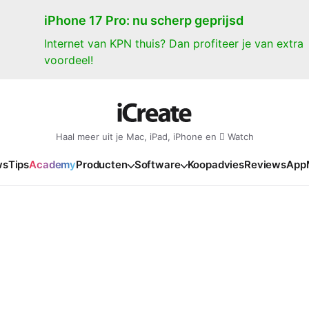
iPhone 17 Pro: nu scherp geprijsd
Internet van KPN thuis? Dan profiteer je van extra
voordeel!
Haal meer uit je Mac, iPad, iPhone en  Watch
ws
Tips
Academy
Producten
Software
Koopadvies
Reviews
App
iPad
iPadOS
o
en Gate
iPad Pro 2025
iPadOS 27
NIEUW
NIEUW
NIEUW
NIEUW
e
iPad Air 2026
iPadOS 26
NIEUW
 2026
oia
iPad Air 2025
iPadOS 18
NIEUW
o M5
oma
iPad mini 7
iPadOS 17
NIEUW
NIEUW
24
ura
iPad 2025
NIEUW