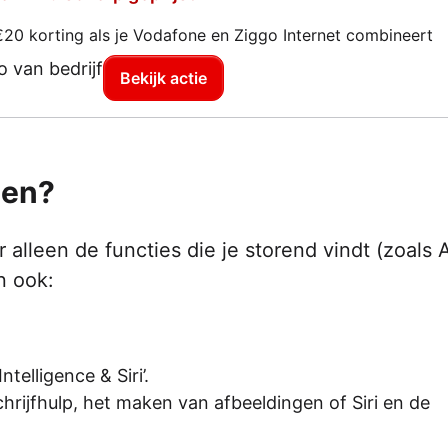
€20 korting als je Vodafone en Ziggo Internet combineert
Bekijk actie
len?
r alleen de functies die je storend vindt (zoals A
n ook:
elligence & Siri’.
chrijfhulp, het maken van afbeeldingen of Siri en de