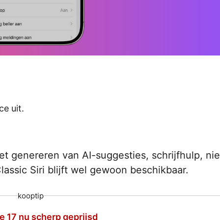
e uit.
t genereren van AI-suggesties, schrijfhulp, n
assic Siri blijft wel gewoon beschikbaar.
kooptip
e 17 nu scherp geprijsd