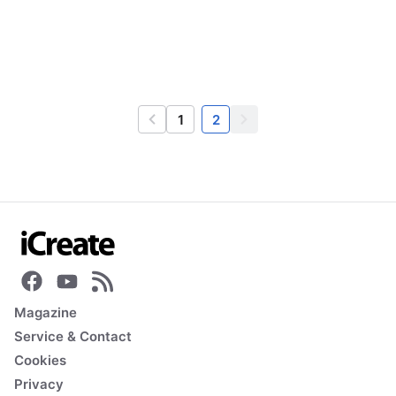
1
2
Vorige
Volgende
Magazine
Service & Contact
Cookies
Privacy