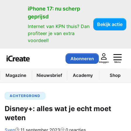
iPhone 17: nu scherp
geprijsd
Bekijk actie
Internet van KPN thuis? Dan
profiteer je van extra
voordeel!
Abonneren
Menu
Inloggen
Magazine
Nieuwsbrief
Academy
Shop
ACHTERGROND
Disney+: alles wat je echt moet
weten
Auteur:
Sven
11 september 2023
0 reacties