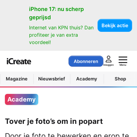
iPhone 17: nu scherp
geprijsd
Bekijk actie
Internet van KPN thuis? Dan
profiteer je van extra
voordeel!
Abonneren
Menu
Inloggen
Magazine
Nieuwsbrief
Academy
Shop
Academy
Tover je foto’s om in popart
Door je foto te bewerken en erop te