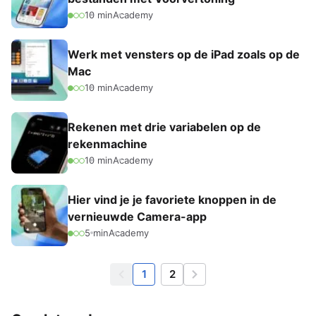
10 min
Academy
Werk met vensters op de iPad zoals op de
Mac
10 min
Academy
Rekenen met drie variabelen op de
rekenmachine
10 min
Academy
Hier vind je je favoriete knoppen in de
vernieuwde Camera-app
5 min
Academy
1
2
Vorige
Volgende