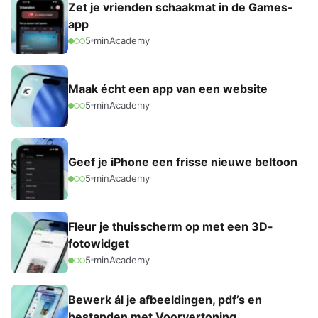
Zet je vrienden schaakmat in de Games-
app
5 min
Academy
Maak écht een app van een website
5 min
Academy
Geef je iPhone een frisse nieuwe beltoon
5 min
Academy
Fleur je thuisscherm op met een 3D-
fotowidget
5 min
Academy
Bewerk ál je afbeeldingen, pdf’s en
bestanden met Voorvertoning