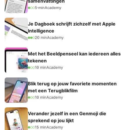
samenvattingen
5 min
Academy
Je Dagboek schrijft zichzelf met Apple
Intelligence
20 min
Academy
Met het Beeldpenseel kan iedereen alles
tekenen
10 min
Academy
Blik terug op jouw favoriete momenten
met een Terugblikfilm
10 min
Academy
Verander jezelf in een Genmoji die
sprekend op jou lijkt
15 min
Academy