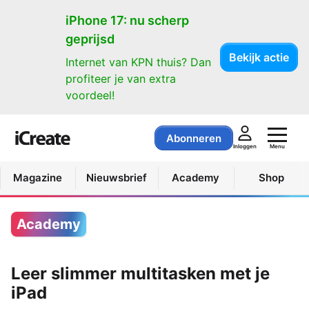
iPhone 17: nu scherp
geprijsd
Bekijk actie
Internet van KPN thuis? Dan
profiteer je van extra
voordeel!
Abonneren
Menu
Inloggen
Magazine
Nieuwsbrief
Academy
Shop
Academy
Leer slimmer multitasken met je
iPad