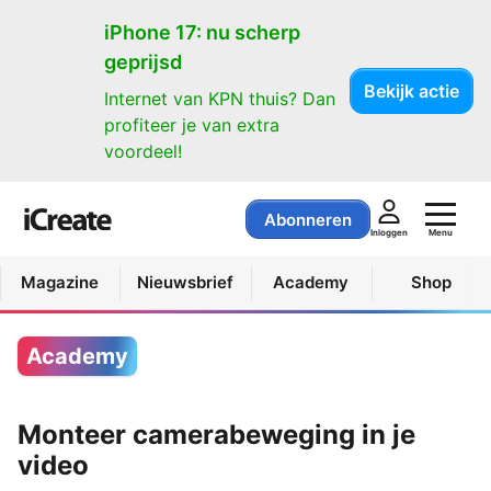
iPhone 17: nu scherp
geprijsd
Bekijk actie
Internet van KPN thuis? Dan
profiteer je van extra
voordeel!
Abonneren
Menu
Inloggen
Magazine
Nieuwsbrief
Academy
Shop
Academy
Monteer camerabeweging in je
video