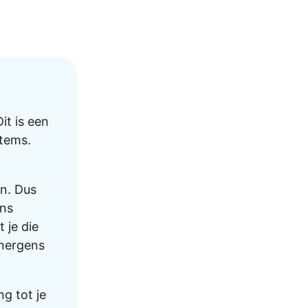
it is een
items.
en. Dus
ens
 je die
 nergens
ng tot je