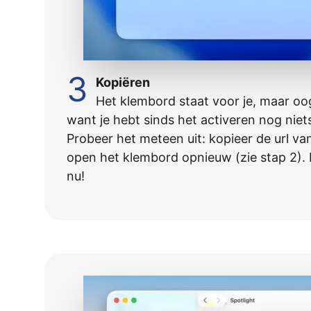
3
Kopiëren
Het klembord staat voor je, maar oo
want je hebt sinds het activeren nog niet
Probeer het meteen uit: kopieer de url va
open het klembord opnieuw (zie stap 2). D
nu!