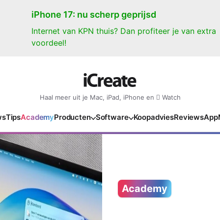
iPhone 17: nu scherp geprijsd
Internet van KPN thuis? Dan profiteer je van extra
voordeel!
Haal meer uit je Mac, iPad, iPhone en  Watch
ws
Tips
Academy
Producten
Software
Koopadvies
Reviews
App
iPad
iPadOS
o
en Gate
iPad Pro 2025
iPadOS 27
NIEUW
NIEUW
NIEUW
NIEUW
e
iPad Air 2026
iPadOS 26
NIEUW
 2026
oia
iPad Air 2025
iPadOS 18
NIEUW
Academy
o M5
oma
iPad mini 7
iPadOS 17
NIEUW
NIEUW
24
ura
iPad 2025
NIEUW