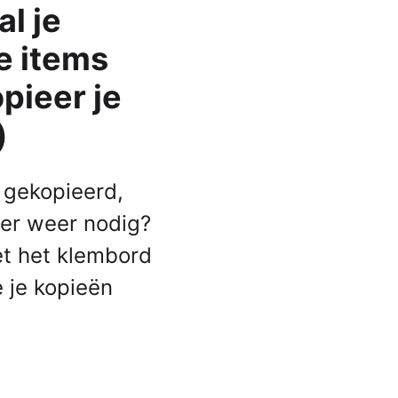
al je
Apple Watch SE 2022
Apple Watch Ultra 2
e items
Apple Watch Ultra
pieer je
Alle Apple Watches
)
s gekopieerd,
ter weer nodig?
et het klembord
e je kopieën