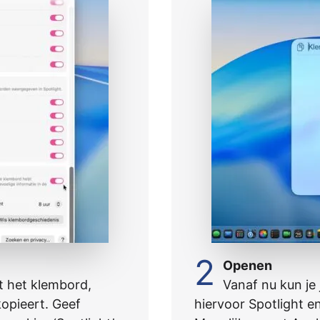
2
Openen
ot het klembord,
Vanaf nu kun je
opieert. Geef
hiervoor Spotlight en