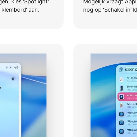
n, kies ‘Spotlight’
Mogelĳk vraagt Appl
t klembord’ aan.
nog op ‘Schakel in’ k