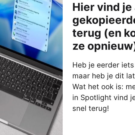
Hier vind je 
Alle iPads
ks
s
Functies
gekopieerd
 Macs
AirPlay
terug (en ko
AirDrop
ze opnieuw
Bedieningspaneel
Delen met gezin
Heb je eerder iet
Meldingen
Widgets
maar heb je dit la
Alle functionaliteiten
Wat het ook is: m
le-producten
mma's
in Spotlight vind j
snel terug!
 Pro
NIEUW