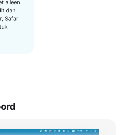
t alleen
dit dan
, Safari
tuk
bord