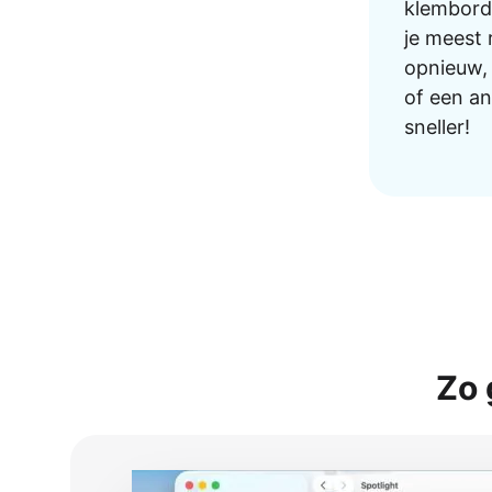
klembordg
je meest 
opnieuw, 
of een a
sneller!
Zo 