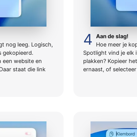
4
Aan de slag!
gt nog leeg. Logisch,
Hoe meer je kop
s gekopieerd.
Spotlight vind je elk
n een website en
plakken? Kopieer het
aar staat die link
ernaast, of selectee