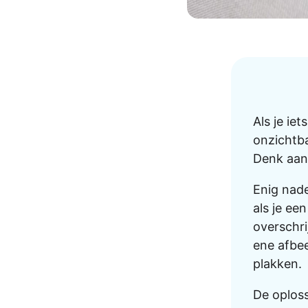
AirPods Pro 2
AirPods Max
AirPods Max 2
GERUCHTEN
Alle AirPods
Als je ie
onzichtba
Denk aan 
Enig nade
als je ee
overschrĳ
ene afbee
plakken.
De oploss