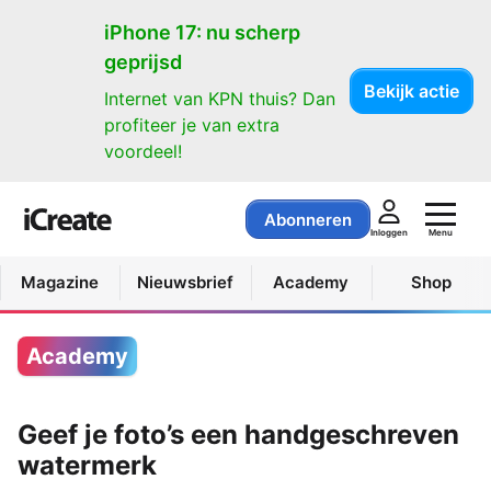
iPhone 17: nu scherp
geprijsd
Bekijk actie
Internet van KPN thuis? Dan
profiteer je van extra
voordeel!
Abonneren
Menu
Inloggen
Magazine
Nieuwsbrief
Academy
Shop
Academy
Geef je foto’s een handgeschreven
watermerk