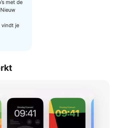
o’s met de
n>Nieuw
 vindt je
rkt