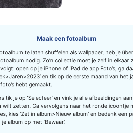
Maak een fotoalbum
toalbum te laten shuffelen als wallpaper, heb je übe
otoalbum nodig. Zo’n collectie moet je zelf in elkaar 
 volgt: open op je iPhone of iPad de app Foto’s, ga d
eek>Jaren>2023’ en tik op de eerste maand van het j
 foto’s hebt gemaakt.
 tik je op ‘Selecteer’ en vink je alle afbeeldingen aan 
 wilt zetten. Ga vervolgens naar het ronde icoontje 
jes, kies ‘Zet in album>Nieuw album’ en bedenk een 
 je album op met ‘Bewaar’.