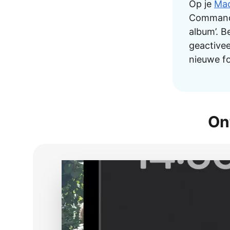
Op je
Ma
Command-t
album’. 
geactivee
nieuwe f
On