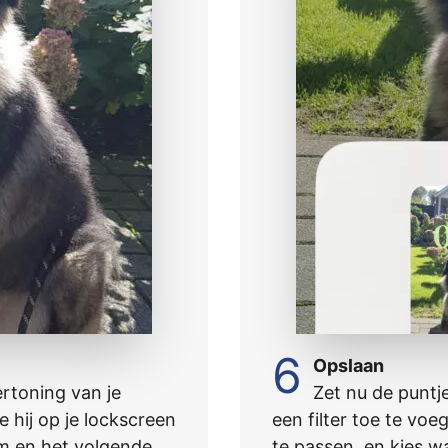
6
Opslaan
ertoning van je
Zet nu de puntje
e hij op je lockscreen
een filter toe te voeg
m en het volgende
te passen, en kies w