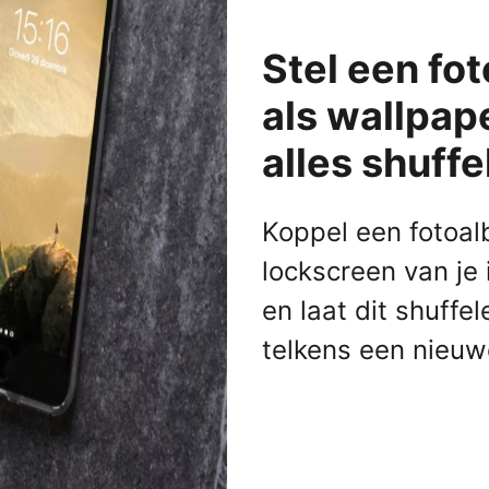
Alle iPads
Stel een fo
ks
s
Functies
 Macs
AirPlay
als wallpape
AirDrop
alles shuffe
Bedieningspaneel
Delen met gezin
Koppel een fotoa
Meldingen
lockscreen van je 
Widgets
Alle functionaliteiten
en laat dit shuffel
le-producten
mma's
telkens een nieuw
 Pro
NIEUW