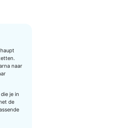
rhaupt
zetten.
aarna naar
aar
die je in
met de
passende