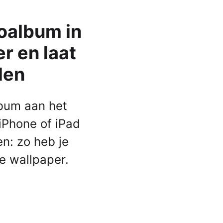
Apple Watch SE 2022
toalbum in
Apple Watch Ultra 2
Apple Watch Ultra
r en laat
Alle Apple Watches
len
lbum aan het
iPhone of iPad
en: zo heb je
e wallpaper.