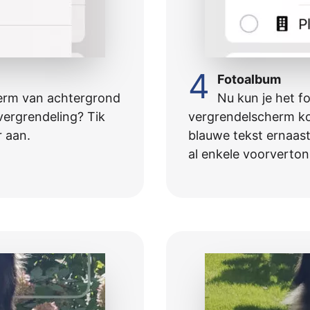
4
Fotoalbum
herm van achtergrond
Nu kun je het fo
j vergrendeling? Tik
vergrendelscherm­­­ k
r aan.
blauwe tekst ernaast
al enkele voorvertoni