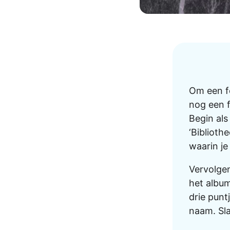
AirPods Pro 2
AirPods Max
AirPods Max 2
GERUCHTEN
Alle AirPods
Om een fo
nog een f
Begin als
‘Biblioth
waarin je
Vervolgens
het album
drie punt
naam. Sla