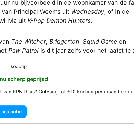
 vuur nu bijvoorbeeld in de woonkamer van de fa
r van Principal Weems uit
Wednesday
, of in de
wi-Ma uit
K-Pop Demon Hunters
.
 van
The Witcher
,
Bridgerton
,
Squid Game
en
met
Paw Patrol
is dit jaar zelfs voor het laatst te 
kooptip
 nu scherp geprijsd
net van KPN thuis? Ontvang tot €10 korting per maand en d
kijk actie