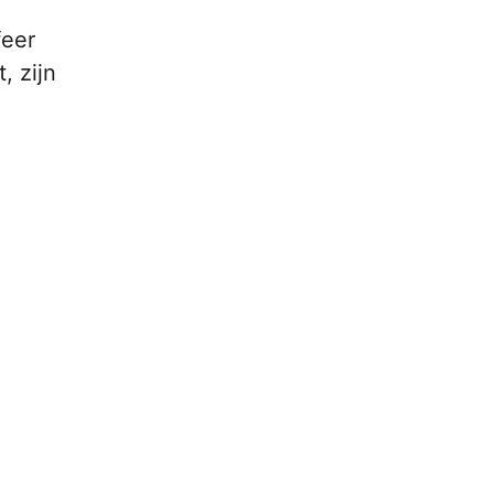
feer
, zijn