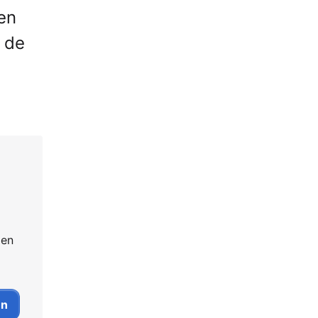
en
t de
 en