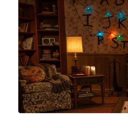
AirPods Pro 2
AirPods Max
AirPods Max 2
GERUCHTEN
Alle AirPods