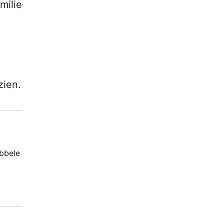
milie
zien.
ubbele