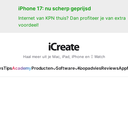
iPhone 17: nu scherp geprijsd
Internet van KPN thuis? Dan profiteer je van extra
voordeel!
Haal meer uit je Mac, iPad, iPhone en  Watch
ws
Tips
Academy
Producten
Software
Koopadvies
Reviews
App
iPad
iPadOS
o
en Gate
iPad Pro 2025
iPadOS 27
NIEUW
NIEUW
NIEUW
NIEUW
e
iPad Air 2026
iPadOS 26
NIEUW
 2026
oia
iPad Air 2025
iPadOS 18
NIEUW
o M5
oma
iPad mini 7
iPadOS 17
NIEUW
NIEUW
24
ura
iPad 2025
NIEUW