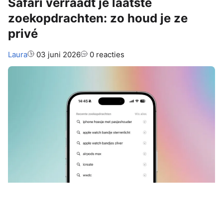
Safari verraadt je laatste
zoekopdrachten: zo houd je ze
privé
Auteur:
Laura
03 juni 2026
0 reacties
Als je googelt in
Safari
, dan