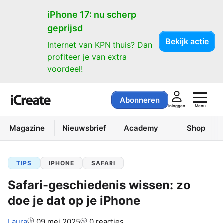
iPhone 17: nu scherp
geprijsd
Bekijk actie
Internet van KPN thuis? Dan
profiteer je van extra
voordeel!
Abonneren
Menu
Inloggen
Magazine
Nieuwsbrief
Academy
Shop
TIPS
IPHONE
SAFARI
Safari-geschiedenis wissen: zo
doe je dat op je iPhone
Auteur:
Laura
09 mei 2025
0 reacties