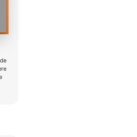
e
 de
ere
e