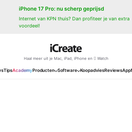
iPhone 17 Pro: nu scherp geprijsd
Internet van KPN thuis? Dan profiteer je van extra
voordeel!
Haal meer uit je Mac, iPad, iPhone en  Watch
ws
Tips
Academy
Producten
Software
Koopadvies
Reviews
App
iPad
iPadOS
o
en Gate
iPad Pro 2025
iPadOS 27
NIEUW
NIEUW
NIEUW
NIEUW
e
iPad Air 2026
iPadOS 26
NIEUW
 2026
oia
iPad Air 2025
iPadOS 18
NIEUW
o M5
oma
iPad mini 7
iPadOS 17
NIEUW
NIEUW
24
ura
iPad 2025
NIEUW