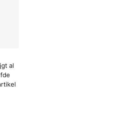
gt al
lfde
rtikel