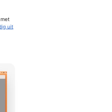
 met
ig uit