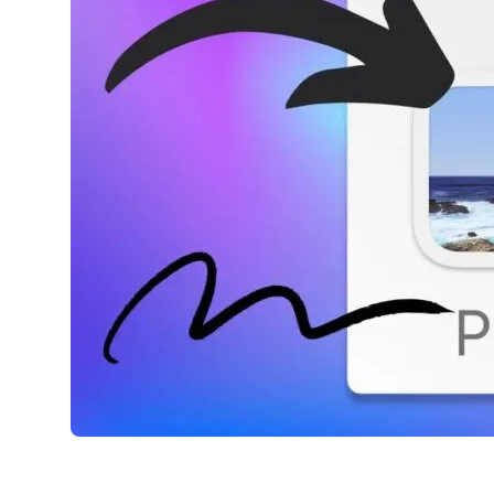
AirPods Pro 2
AirPods Max
AirPods Max 2
GERUCHTEN
Alle AirPods