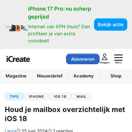
iPhone 17 Pro: nu scherp
geprijsd
Bekijk actie
Internet van KPN thuis? Dan
profiteer je van extra
voordeel!
Abonneren
Menu
Inloggen
Magazine
Nieuwsbrief
Academy
Shop
TIPS
IPHONE
IOS 18
MAIL
Houd je mailbox overzichtelijk met
iOS 18
Auteur:
Laura
25 juni 2024
1 reacties