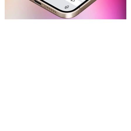
Je iPhone helpt je met
iOS 26
om
sneller en slimmer je mail af te
handelen. Wist je bijvoorbeeld dat
je sommige mailtjes (bijna)
automatisch kunt beantwoorden?
Lees verder na de advertentie