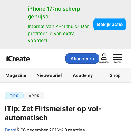
iPhone 17: nu scherp
geprijsd
Bekijk actie
Internet van KPN thuis? Dan
profiteer je van extra
voordeel!
Abonneren
Menu
Inloggen
Magazine
Nieuwsbrief
Academy
Shop
TIPS
APPS
iTip: Zet Flitsmeister op vol-
automatisch
Auteur:
Daan
06 december 2016
0 reacties