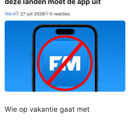
deze landen moet de app uit
Auteur:
Ward
27 juli 2026
0 reacties
Wie op vakantie gaat met
Flitsmeister in de auto, riskeert in