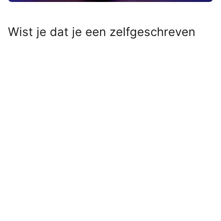
Wist je dat je een zelfgeschreven
tekst op het toegangsscherm van je
Mac
kunt zetten? Die heb je zo
ingesteld – en het kan erg handig
zijn.
Lees verder na de advertentie