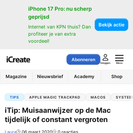
iPhone 17 Pro: nu scherp
geprijsd
Bekijk actie
Internet van KPN thuis? Dan
profiteer je van extra
voordeel!
Abonneren
Menu
Inloggen
Magazine
Nieuwsbrief
Academy
Shop
TIPS
APPLE MAGIC TRACKPAD
MACOS
SYSTEE
iTip: Muisaanwijzer op de Mac
tijdelijk of constant vergroten
Auteur:
Laura
06 maart 2020
0 reacties