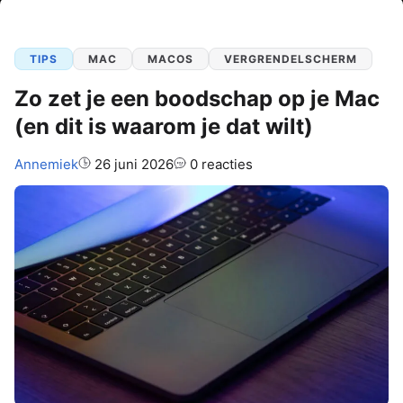
TIPS
MAC
MACOS
VERGRENDELSCHERM
Zo zet je een boodschap op je Mac
(en dit is waarom je dat wilt)
Auteur:
Annemiek
26 juni 2026
0 reacties