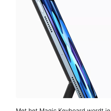
AirPods Pro 2
AirPods Max
AirPods Max 2
GERUCHTEN
Alle AirPods
Met het Magic Keyboard wordt j