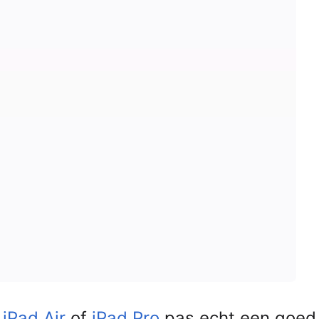
e
iPad Air
of
iPad Pro
pas echt een goed