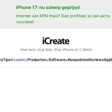
iPhone 17: nu scherp geprijsd
Internet van KPN thuis? Dan profiteer je van extra
voordeel!
Haal meer uit je Mac, iPad, iPhone en  Watch
ws
Tips
Academy
Producten
Software
Koopadvies
Reviews
App
iPad
iPadOS
o
en Gate
iPad Pro 2025
iPadOS 27
NIEUW
NIEUW
NIEUW
NIEUW
e
iPad Air 2026
iPadOS 26
NIEUW
 2026
oia
iPad Air 2025
iPadOS 18
NIEUW
o M5
oma
iPad mini 7
iPadOS 17
NIEUW
NIEUW
24
ura
iPad 2025
NIEUW