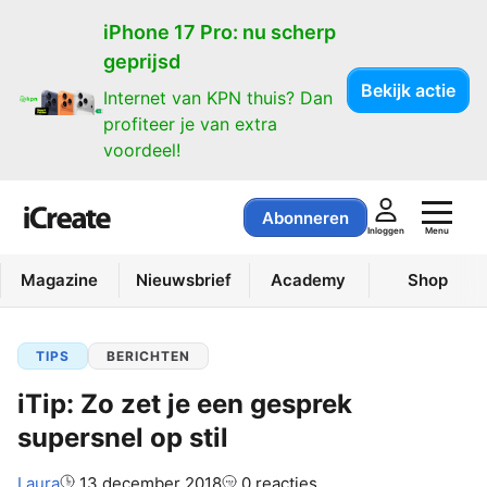
iPhone 17 Pro: nu scherp
geprijsd
Bekijk actie
Internet van KPN thuis? Dan
profiteer je van extra
voordeel!
Abonneren
Menu
Inloggen
Magazine
Nieuwsbrief
Academy
Shop
TIPS
BERICHTEN
iTip: Zo zet je een gesprek
supersnel op stil
Auteur:
Laura
13 december 2018
0 reacties