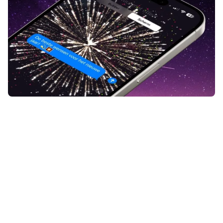
Om een spetterend
nieuwjaarsbericht te versturen, kun
je op je iPhone een bericht met
vuurwerk sturen via
Berichten
. Stel
je voor: je wenst een vriend
gelukkig nieuwjaar, en op zijn