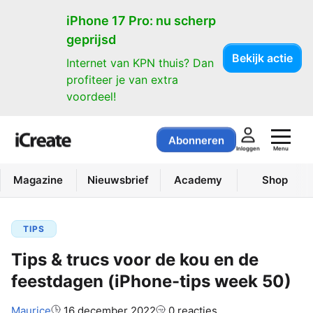
iPhone 17 Pro: nu scherp
geprijsd
Bekijk actie
Internet van KPN thuis? Dan
profiteer je van extra
voordeel!
Abonneren
Menu
Inloggen
Magazine
Nieuwsbrief
Academy
Shop
TIPS
Tips & trucs voor de kou en de
feestdagen (iPhone-tips week 50)
Auteur:
Maurice
16 december 2022
0 reacties