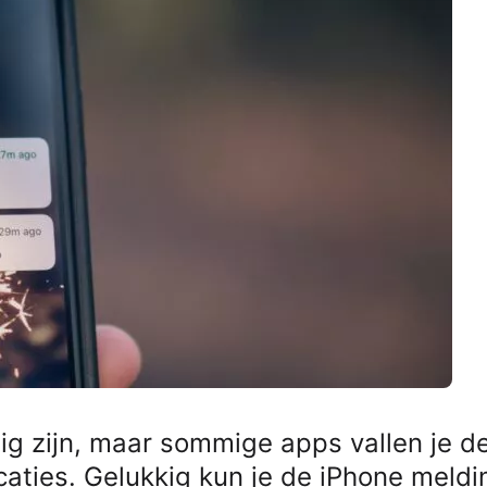
g zijn, maar sommige apps vallen je de
caties. Gelukkig kun je de iPhone meld