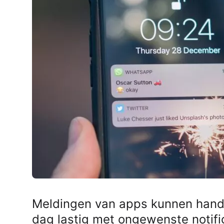
AirPods Pro 2
AirPods Max
AirPods Max 2
GERUCHTEN
Alle AirPods
Meldingen van apps kunnen handi
dag lastig met ongewenste notifi