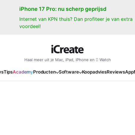
iPhone 17 Pro: nu scherp geprijsd
Internet van KPN thuis? Dan profiteer je van extra
voordeel!
Haal meer uit je Mac, iPad, iPhone en  Watch
ws
Tips
Academy
Producten
Software
Koopadvies
Reviews
App
iPad
iPadOS
o
en Gate
iPad Pro 2025
iPadOS 27
NIEUW
NIEUW
NIEUW
NIEUW
e
iPad Air 2026
iPadOS 26
NIEUW
 2026
oia
iPad Air 2025
iPadOS 18
NIEUW
o M5
oma
iPad mini 7
iPadOS 17
NIEUW
NIEUW
24
ura
iPad 2025
NIEUW