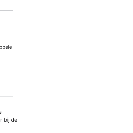
ubbele
e
r bij de