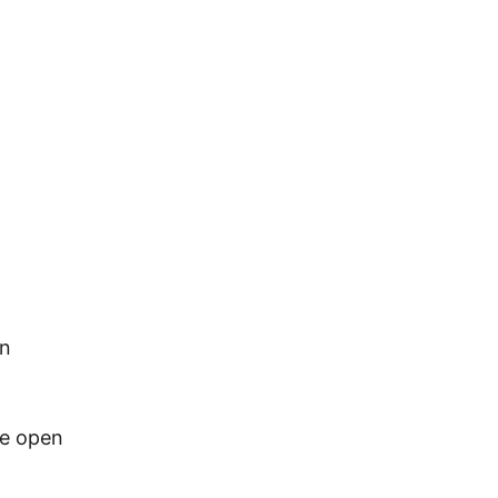
en
ie open