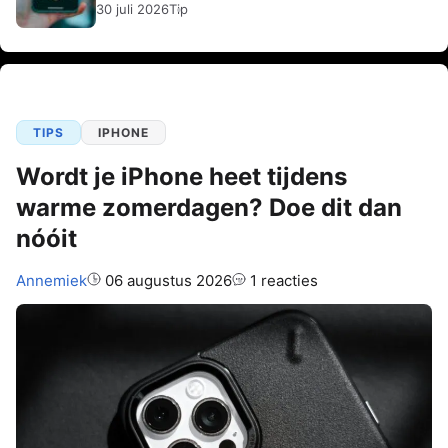
30 juli 2026
Tip
TIPS
IPHONE
Wordt je iPhone heet tijdens
warme zomerdagen? Doe dit dan
nóóit
Auteur:
Annemiek
06 augustus 2026
1 reacties