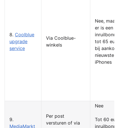
Nee, maar
er is een
8.
Coolblue
inruilbonus
Via Coolblue-
upgrade
tot 65 euro
winkels
service
bij aankoop
nieuwste
iPhones
Nee
Per post
9.
Tot 60 euro
versturen of via
MediaMarkt
inruilbonus