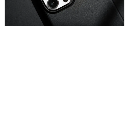
Als je
iPhone
oververhit raakt, moet
je snel afkoeling zoeken – anders
loop je risico op schade. Dit is in elk
geval níét de oplossing.
Lees verder na de advertentie