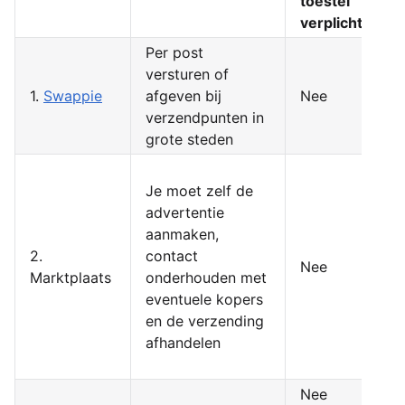
toestel
verplicht
Per post
versturen of
1.
Swappie
afgeven bij
Nee
verzendpunten in
grote steden
Je moet zelf de
advertentie
aanmaken,
2.
contact
Nee
Marktplaats
onderhouden met
eventuele kopers
en de verzending
afhandelen
Nee