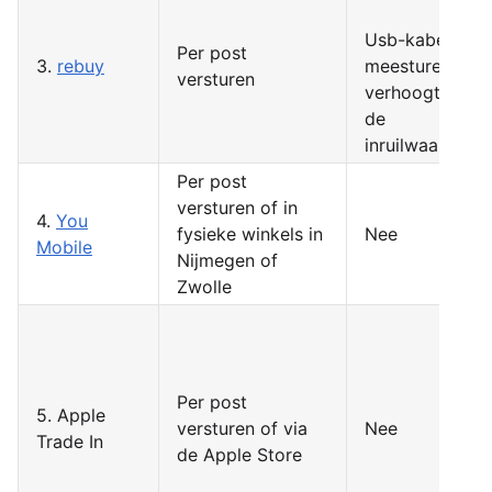
Usb-kabel
Per post
3.
rebuy
meesturen
versturen
verhoogt
de
inruilwaarde
Per post
versturen of in
4.
You
fysieke winkels in
Nee
Mobile
Nijmegen of
Zwolle
Per post
5. Apple
versturen of via
Nee
Trade In
de Apple Store