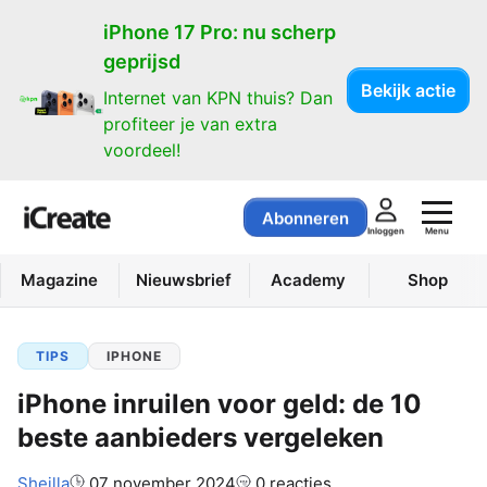
iPhone 17 Pro: nu scherp
geprijsd
Bekijk actie
Internet van KPN thuis? Dan
profiteer je van extra
voordeel!
Abonneren
Menu
Inloggen
Magazine
Nieuwsbrief
Academy
Shop
TIPS
IPHONE
iPhone inruilen voor geld: de 10
beste aanbieders vergeleken
Auteur:
Sheilla
07 november 2024
0 reacties