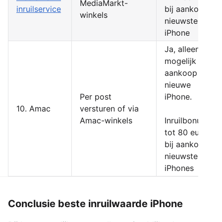
MediaMarkt-
inruilservice
bij aankoop
winkels
nieuwste
iPhone
Ja, alleen
mogelijk bij
aankoop
nieuwe
Per post
iPhone.
10. Amac
versturen of via
Amac-winkels
Inruilbonus
tot 80 euro
bij aankoop
nieuwste
iPhones
Conclusie beste inruilwaarde iPhone