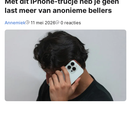
Met dit iPhone-trucje heb je geen
last meer van anonieme bellers
Auteur:
Annemiek
11 mei 2026
0 reacties
Anonieme bellers zijn niet alleen
irritant, ze kunnen ook gevaarlijk