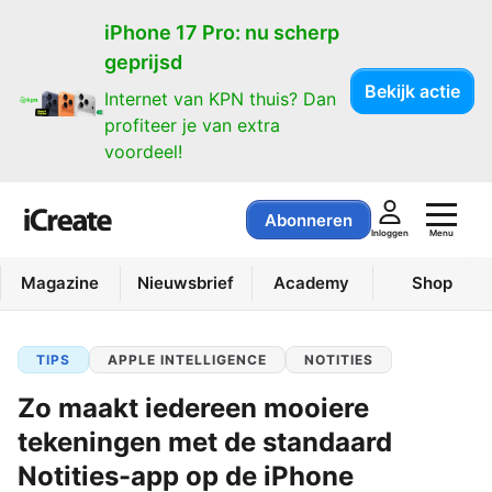
iPhone 17 Pro: nu scherp
geprijsd
Bekijk actie
Internet van KPN thuis? Dan
profiteer je van extra
voordeel!
Abonneren
Menu
Inloggen
Magazine
Nieuwsbrief
Academy
Shop
TIPS
APPLE INTELLIGENCE
NOTITIES
Zo maakt iedereen mooiere
tekeningen met de standaard
Notities-app op de iPhone