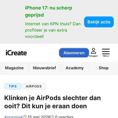
iPhone 17: nu scherp
geprijsd
Bekijk actie
Internet van KPN thuis? Dan
profiteer je van extra
voordeel!
Abonneren
Menu
Inloggen
Magazine
Nieuwsbrief
Academy
Shop
TIPS
AIRPODS
Klinken je AirPods slechter dan
ooit? Dit kun je eraan doen
Auteur:
Annemiek
15 mei 2026
0 reacties