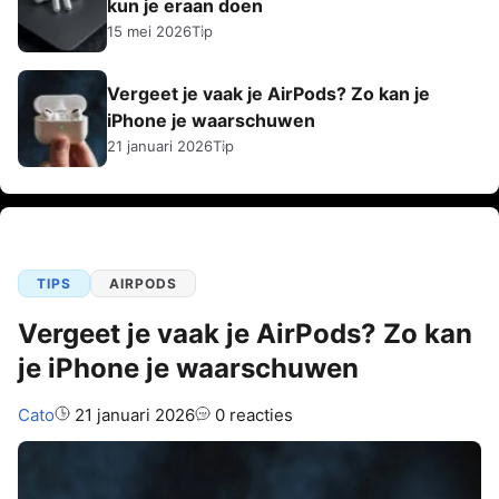
kun je eraan doen
15 mei 2026
Tip
Vergeet je vaak je AirPods? Zo kan je
iPhone je waarschuwen
21 januari 2026
Tip
TIPS
AIRPODS
Vergeet je vaak je AirPods? Zo kan
je iPhone je waarschuwen
Auteur:
Cato
21 januari 2026
0 reacties