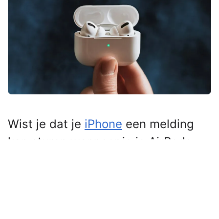
Wist je dat je
iPhone
een melding
kan sturen wanneer je je AirPods
bent vergeten? Zo hoef je je nooit
meer te vervelen tijdens een lange
reis. Laat staan een nieuw setje
kopen.