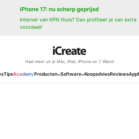
iPhone 17: nu scherp geprijsd
Internet van KPN thuis? Dan profiteer je van extra
voordeel!
Haal meer uit je Mac, iPad, iPhone en  Watch
ws
Tips
Academy
Producten
Software
Koopadvies
Reviews
App
iPad
iPadOS
o
en Gate
iPad Pro 2025
iPadOS 27
NIEUW
NIEUW
NIEUW
NIEUW
e
iPad Air 2026
iPadOS 26
NIEUW
 2026
oia
iPad Air 2025
iPadOS 18
NIEUW
o M5
oma
iPad mini 7
iPadOS 17
NIEUW
NIEUW
24
ura
iPad 2025
NIEUW