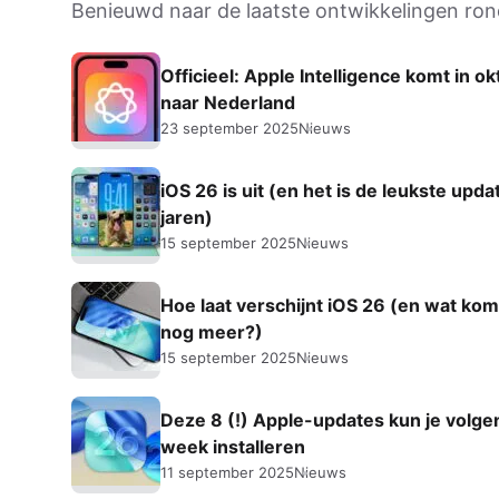
Benieuwd naar de laatste ontwikkelingen r
AirPods Pro 2
AirPods Max
Officieel: Apple Intelligence komt in o
AirPods Max 2
GERUCHTEN
naar Nederland
Alle AirPods
23 september 2025
Nieuws
iOS 26 is uit (en het is de leukste upda
jaren)
15 september 2025
Nieuws
Hoe laat verschijnt iOS 26 (en wat kom
nog meer?)
15 september 2025
Nieuws
Deze 8 (!) Apple-updates kun je volg
week installeren
11 september 2025
Nieuws