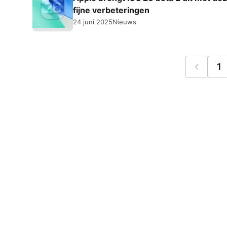
fijne verbeteringen
24 juni 2025
Nieuws
1
Vorige