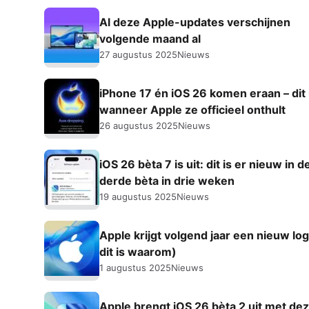
Al deze Apple-updates verschijnen
volgende maand al
27 augustus 2025
Nieuws
iPhone 17 én iOS 26 komen eraan – dit 
wanneer Apple ze officieel onthult
26 augustus 2025
Nieuws
iOS 26 bèta 7 is uit: dit is er nieuw in d
derde bèta in drie weken
19 augustus 2025
Nieuws
Apple krijgt volgend jaar een nieuw lo
dit is waarom)
1 augustus 2025
Nieuws
Apple brengt iOS 26 bèta 2 uit met de