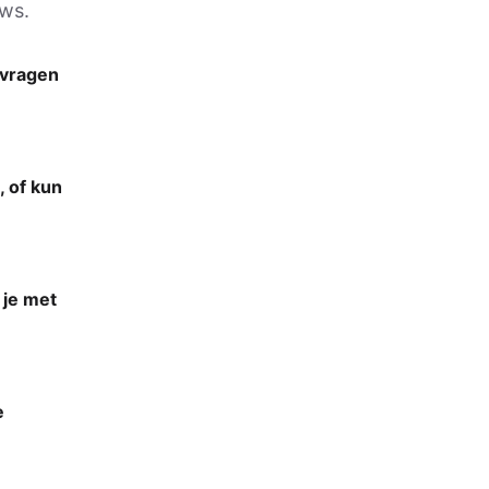
uws.
 vragen
, of kun
 je met
e