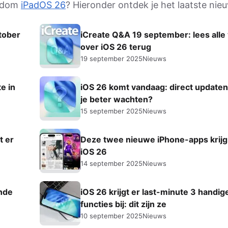
ondom
iPadOS 26
? Hieronder ontdek je het laatste nie
ktober
iCreate Q&A 19 september: lees alle
over iOS 26 terug
19 september 2025
Nieuws
te in
iOS 26 komt vandaag: direct updaten
je beter wachten?
15 september 2025
Nieuws
t er
Deze twee nieuwe iPhone-apps krijg
iOS 26
14 september 2025
Nieuws
ende
iOS 26 krijgt er last-minute 3 handig
functies bij: dit zijn ze
10 september 2025
Nieuws