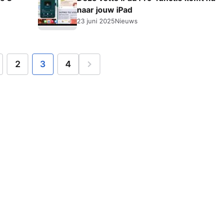
naar jouw iPad
23 juni 2025
Nieuws
2
3
4
Volgende