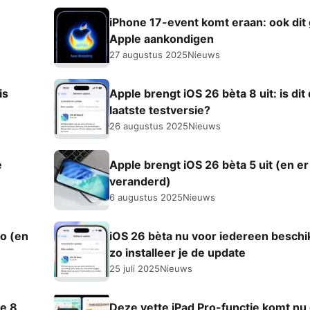
iPhone 17-event komt eraan: ook dit 
Apple aankondigen
27 augustus 2025
Nieuws
is
Apple brengt iOS 26 bèta 8 uit: is dit
laatste testversie?
26 augustus 2025
Nieuws
e
Apple brengt iOS 26 bèta 5 uit (en er 
veranderd)
6 augustus 2025
Nieuws
go (en
iOS 26 bèta nu voor iedereen beschi
zo installeer je de update
25 juli 2025
Nieuws
ze 8
Deze vette iPad Pro-functie komt nu