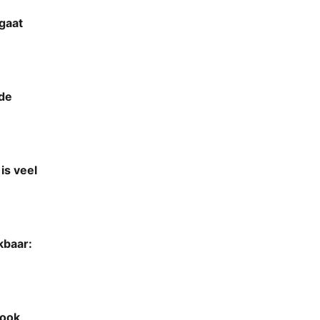
gaat
 de
is veel
kbaar:
 ook