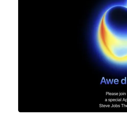
AirPods Pro 2
AirPods Max
AirPods Max 2
GERUCHTEN
Alle AirPods