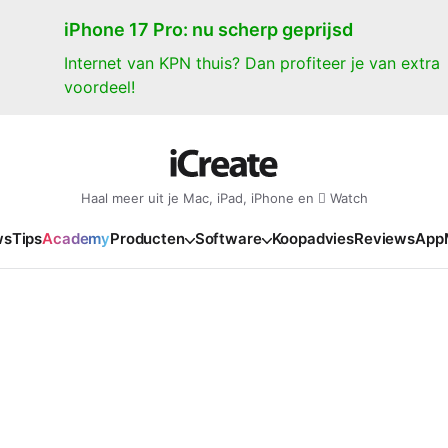
iPhone 17 Pro: nu scherp geprijsd
Internet van KPN thuis? Dan profiteer je van extra
voordeel!
Haal meer uit je Mac, iPad, iPhone en  Watch
ws
Tips
Academy
Producten
Software
Koopadvies
Reviews
App
iPad
iPadOS
o
en Gate
iPad Pro 2025
iPadOS 27
NIEUW
NIEUW
NIEUW
NIEUW
e
iPad Air 2026
iPadOS 26
NIEUW
 2026
oia
iPad Air 2025
iPadOS 18
NIEUW
o M5
oma
iPad mini 7
iPadOS 17
NIEUW
NIEUW
24
ura
iPad 2025
NIEUW