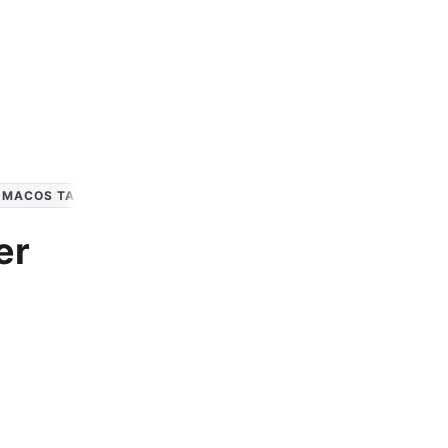
Apple Watch SE 2022
Apple Watch Ultra 2
Apple Watch Ultra
Alle Apple Watches
MACOS TAHOE
WATCHOS 26
er