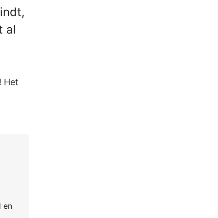
indt,
 al
! Het
w
d en