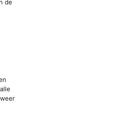
jn de
een
alle
 weer