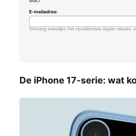
Mac!
E-mailadres:
Ontvang wekelijks het opvallendste Apple-nieuws, a
De iPhone 17-serie: wat k